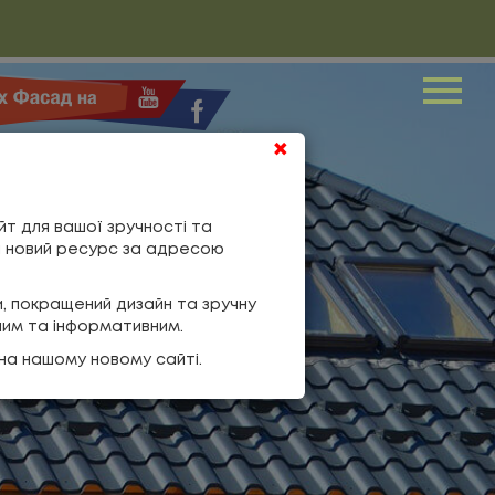
Me
×
йт для вашої зручності та
ш новий ресурс за адресою
и, покращений дизайн та зручну
ним та інформативним.
на нашому новому сайті.