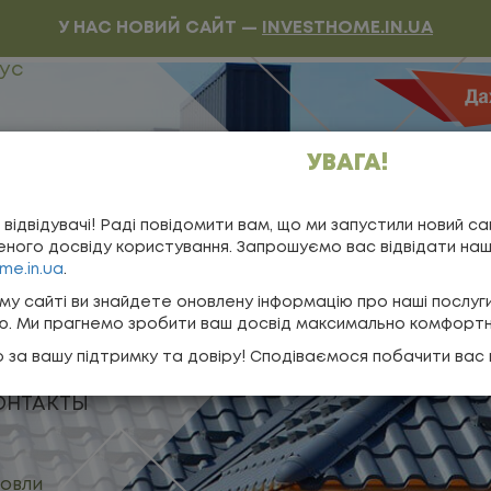
У НАС НОВИЙ САЙТ —
INVESTHOME.IN.UA
ус
УВАГА!
казать обратный звонок
 відвідувачі! Раді повідомити вам, що ми запустили новий са
ного досвіду користування. Запрошуємо вас відвідати на
 здесь
me.in.ua
.
зывы о нас
му сайті ви знайдете оновлену інформацію про наші послуг
ію. Ми прагнемо зробити ваш досвід максимально комфорт
редитные программы
 за вашу підтримку та довіру! Сподіваємося побачити вас 
ОНТАКТЫ
овли