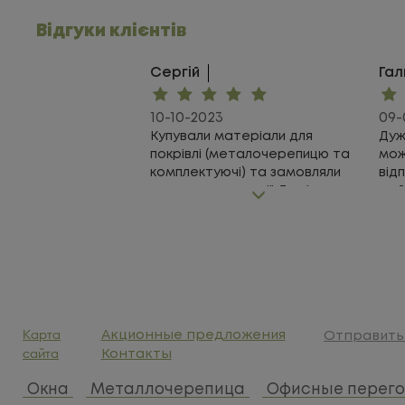
Відгуки клієнтів
Сергій
Гал
10-10-2023
09-
Купували матеріали для
Дуж
покрівлі (металочерепицю та
мож
комплектуючі) та замовляли
від
монтаж у компанії Дахфасад.
май
Враження дуже гарні -
точ
сподобалась як якість
гро
черепиці, так і якість монтажу.
мож
В той же день приїхали зняли
жод
заміри, наступного дня
доставили черепицю і вже
через тиждень все було
Карта
Акционные предложения
готово! Щиро дякую!
Отправить 
сайта
Контакты
Окна
Металлочерепица
Офисные перег