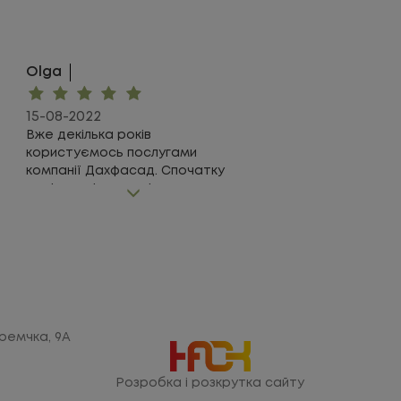
Olga
15-08-2022
Вже декілька років
користуємось послугами
компанії Дахфасад. Спочатку
замінили вікна, потім дах, а
цього року утеплили стіни
будинку. Жодного разу не було
з ними проблем. Вони
продають дійсно якісні
матеріали, допомагають
правильно їх вибрати,
здійснюють надійний монтаж.
Рекомендую!
Яремчка, 9А
Розробка і розкрутка сайту