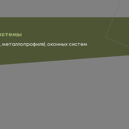
системы
,
металлопрофиля
),
оконных систем