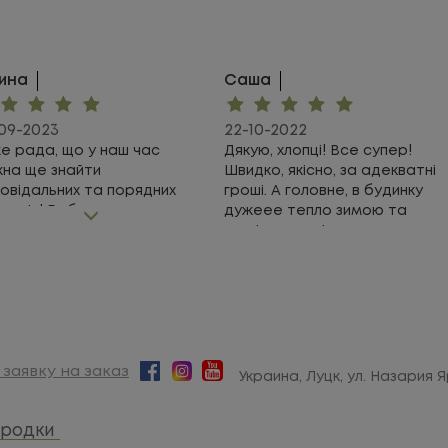
ина
Саша
09-2023
22-10-2022
е рада, що у наш час
Дякую, хлопці! Все супер!
на ще знайти
Швидко, якісно, за адекватні
повідальних та порядних
гроші. А головне, в будинку
стрів! Роботу виконали
дужеее тепло зимою та
но в термін і за доступні
комфортно літом.
ші. Відразу попередили про
ливі нюанси, тому не було
них несподіванок. Дякую!
заявку на заказ
Украина, Луцк, ул. Назария 
ородки