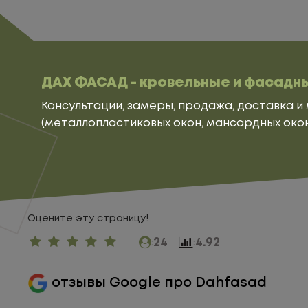
ДАХ ФАСАД - кровельные и фасадн
Консультации, замеры, продажа, доставка и
(
металлопластиковых окон
,
мансардных око
Оцените эту страницу!
24
4.92
:
:
отзывы Google про Dahfasad