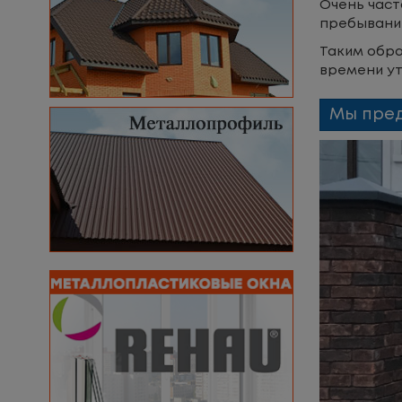
Очень част
пребывание
Таким обра
времени ут
Мы пред