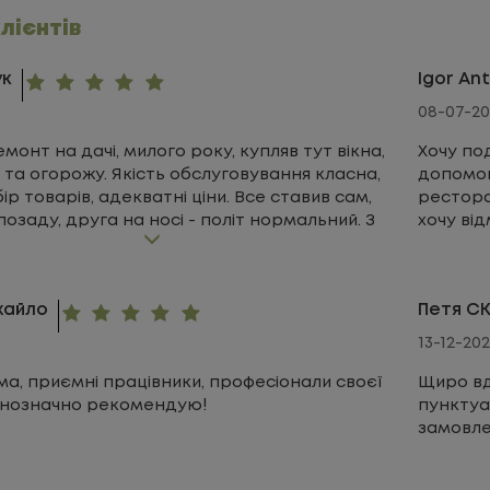
клієнтів
ук
Igor An
08-07-20
монт на дачі, милого року, купляв тут вікна,
Хочу по
і та огорожу. Якість обслуговування класна,
допомог
ір товарів, адекватні ціни. Все ставив сам,
рестора
озаду, друга на носі - політ нормальний. З
хочу від
ей не дує, вони працюють і нормально
надали к
 літом не жарить, не смердячі, як в деяких.
та інших
ж стоїть і добре справляється зі своєю
монтажу
хайло
Петя С
сім радий.
та якісн
13-12-20
ма, приємні працівники, професіонали своєї
Щиро вд
днозначно рекомендую!
пунктуа
замовле