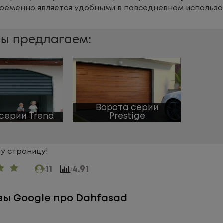
ременно является удобными в повседневном использо
мы предлагаем:
Ворота серии
серии Trend
Prestige
у страницу!
11
4.91
:
:
вы Google про Dahfasad