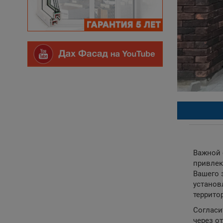
Важной 
привлек
Вашего 
установ
террито
Согласи
через о