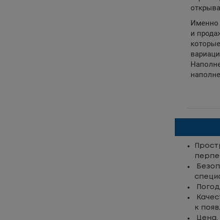
открыва
Именно 
и прода
которые
вариаци
Наполне
наполне
Прост
перпе
Безоп
специ
Погод
Качес
к поя
Цена.