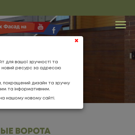
Me
×
йт для вашої зручності та
ш новий ресурс за адресою
и, покращений дизайн та зручну
ним та інформативним.
на нашому новому сайті.
НЫЕ ВОРОТА