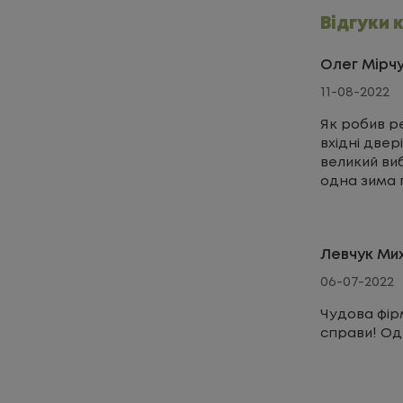
Відгуки 
Олег Мірч
11-08-2022
Як робив ре
вхідні двер
великий виб
одна зима п
вікон двер
виглядають,
огорожа те
Левчук Ми
роботою. В
06-07-2022
Чудова фір
справи! О