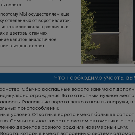
ть ворота.
поэтому МЫ осуществляем еще
жу отделенных от ворот калиток,
 изготавливаются в различных
ях и цветовых гаммах.
ние калиток аналогичное
ние въездных ворот.
Что необходимо учесть, в
ранство. Обычно распашные ворота занимают дополн
ндикулярно ограждения. Зато откатным нужное место 
асность. Распашные ворота легко открыть снаружи, в
альных приспособлений;
ные условия. Откатные ворота имеют большее сопроти
тво. Сомнительное качество систем автоматики, а та
влению дефектов разного рода или чрезмерный шум;
 Ворота, которые имеют встроенную систему автоматик