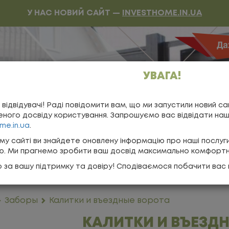
У НАС НОВИЙ САЙТ —
INVESTHOME.IN.UA
УВАГА!
обратный звонок
 відвідувачі! Раді повідомити вам, що ми запустили новий са
нас
ного досвіду користування. Запрошуємо вас відвідати на
me.in.ua
.
е программы
му сайті ви знайдете оновлену інформацію про наші послуг
ію. Ми прагнемо зробити ваш досвід максимально комфорт
ОНТАКТЫ
 за вашу підтримку та довіру! Сподіваємося побачити вас 
Заборы
Калитки и въездные ворота
КАЛИТКИ И ВЪЕЗД