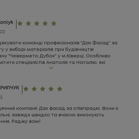
toniyk
22
дякувати команді професіоналів "Дах Фасад" за
у у виборі матеріалів при будівництві
ну "Чевермето Дубок" у м.Ківерці. Особливо
мітити спеціалістів Анатолія та Наталію, які
валіфіковані поради при виборі покрівлі, вікон
 буд. матеріалів. Також дякую, фахівцям з
 вікон, Богдану та Віктору - все зробили швидко
КРИПЧУК
о.
22
ячний компанії Дах фасад за співпрацю. Вони є
льні, завжди швидко та вчасно виконують
ння. Раджу всім!