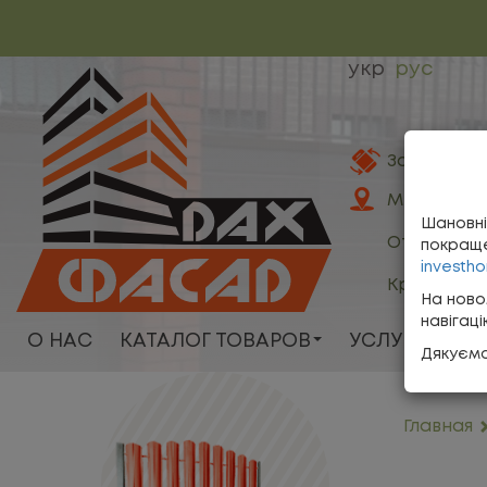
укр
рус
Заказать 
Мы здесь
Шановні
Отзывы о 
покраще
investho
Кредитны
На ново
навігац
О НАС
КАТАЛОГ ТОВАРОВ
УСЛУГИ
К
Дякуємо
Главная