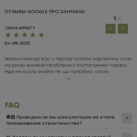
ОТЗЫВЫ GOOGLE ПРО DAHFASAD
1
/4
TANYA AFFINITY
О
04-08-2020
1
Звернулися до вас у період початку карантину, коли
Р
на ринку виникли проблеми з постачанням товару.
р
Ніде не могли знайти те, що потрібно: хотіли
о
металопрофіль саме "під камінь" для паркану. У вас
з
можна було це замовити. Дякуючи професійній
з
майстерності та людським якостям менеджера
з
Жанни вдалося добрати саме те, що підходило по
г
всіх параметрах. Залишилися задоволені товаром
FAQ
та обслуговуванням. Будемо звертатися ще та
рекомендувати друзям.
👷🏻 Проводим ли мы консультации на этапе
планирования строительства?