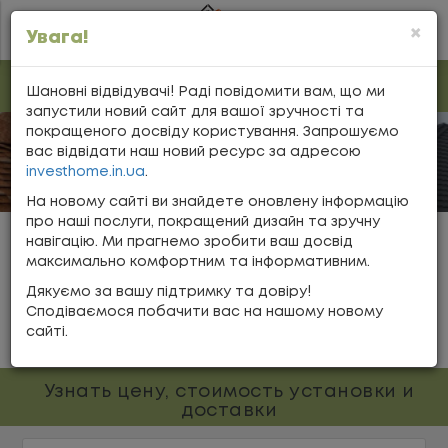
×
Увага!
У НАС НОВИЙ САЙТ —
INVESTHOME.IN.UA
Шановні відвідувачі! Раді повідомити вам, що ми
запустили новий сайт для вашої зручності та
покращеного досвіду користування. Запрошуємо
вас відвідати наш новий ресурс за адресою
investhome.in.ua
.
На новому сайті ви знайдете оновлену інформацію
про наші послуги, покращений дизайн та зручну
навігацію. Ми прагнемо зробити ваш досвід
максимально комфортним та інформативним.
Главная
Кровля
ПВХ Мембраны
Дякуємо за вашу підтримку та довіру!
ПВХ МЕМБРАНЫ
Сподіваємося побачити вас на нашому новому
сайті.
Узнать цену, стоимость установки и
доставки