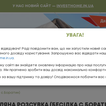
У НАС НОВИЙ САЙТ —
INVESTHOME.IN.UA
УВАГА!
воротній дзвінок
 відвідувачі! Раді повідомити вам, що ми запустили новий са
о нас
ного досвіду користування. Запрошуємо вас відвідати на
me.in.ua
.
програми
му сайті ви знайдете оновлену інформацію про наші послуг
ію. Ми прагнемо зробити ваш досвід максимально комфорт
КОНТАКТИ
 за вашу підтримку та довіру! Сподіваємося побачити вас 
 с.Боратин)
ЛЯНА РОЗСУВКА (БЕСІДКА С.БОРАТ