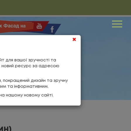
Me
×
йт для вашої зручності та
ш новий ресурс за адресою
и, покращений дизайн та зручну
ним та інформативним.
на нашому новому сайті.
ИН)