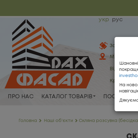
укр
рус
Замовити з
Ми тут
Шановні
Відгуки пр
покраще
investho
Кредитні 
На ново
навігац
ПРО НАС
КАТАЛОГ ТОВАРІВ
ПОСЛУГИ
Дякуємо
Головна
Наші об'єкти
Скляна розсувка (бесідка
СК