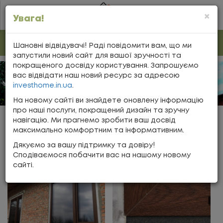
×
Увага!
У НАС НОВИЙ САЙТ —
INVESTHOME.IN.UA
Шановні відвідувачі! Раді повідомити вам, що ми
запустили новий сайт для вашої зручності та
покращеного досвіду користування. Запрошуємо
вас відвідати наш новий ресурс за адресою
investhome.in.ua
.
На новому сайті ви знайдете оновлену інформацію
про наші послуги, покращений дизайн та зручну
навігацію. Ми прагнемо зробити ваш досвід
Головна
Наші об'єкти
Вікна Rehau Geneo
максимально комфортним та інформативним.
ВІКНА REHAU GENEO
Дякуємо за вашу підтримку та довіру!
Сподіваємося побачити вас на нашому новому
сайті.