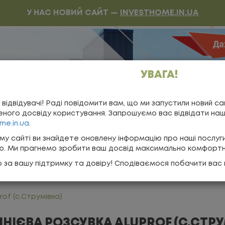
У НАС НОВИЙ САЙТ —
INVESTHOME.IN.UA
УВАГА!
воротній дзвінок
 відвідувачі! Раді повідомити вам, що ми запустили новий са
о нас
ного досвіду користування. Запрошуємо вас відвідати на
me.in.ua
.
програми
му сайті ви знайдете оновлену інформацію про наші послуг
ію. Ми прагнемо зробити ваш досвід максимально комфорт
КОНТАКТИ
 за вашу підтримку та довіру! Сподіваємося побачити вас 
rof (с.Струмівка)
НІЄВА РОЗСУВКА ALUPROF (С.СТРУ