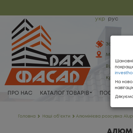
укр
рус
Замовити з
Ми тут
Шановні
Відгуки пр
покраще
investho
Кредитні 
На ново
навігац
ПРО НАС
КАТАЛОГ ТОВАРІВ
ПОСЛУГИ
Дякуємо
Головна
Наші об'єкти
Алюмінієва розсувка Alup
АЛЮМІ