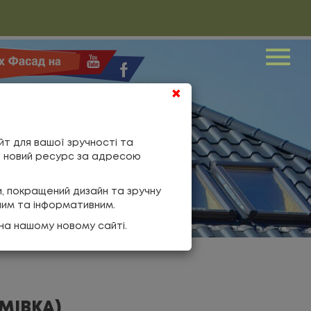
Me
×
йт для вашої зручності та
ш новий ресурс за адресою
и, покращений дизайн та зручну
ним та інформативним.
на нашому новому сайті.
МІВКА)