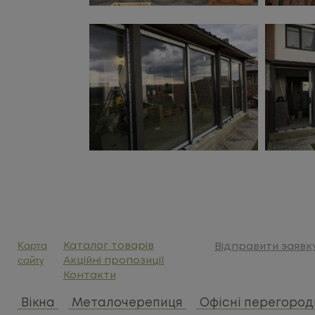
Карта
Каталог товарів
Відправити заявк
сайту
Акційні пропозиції
Контакти
Вікна
Металочерепиця
Офісні перегород