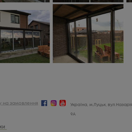
у на замовлення
Україна, м.Луцьк, вул.Назар
9А
ки